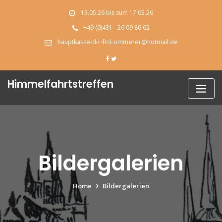
Skip
13.05.26 bis zum 17.05.26
to
content
+49 (0)431 - 26 09 86 62
hauptkasse-d-r-frd-zimmerer@hotmail.de
Himmelfahrtstreffen
Bildergalerien
Home
Bildergalerien