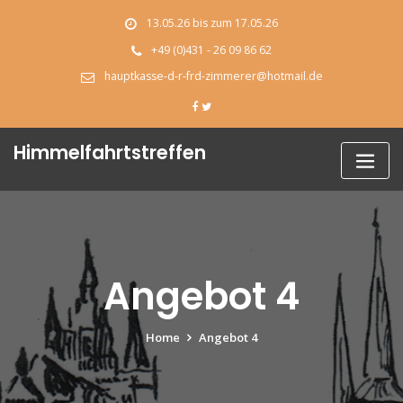
Skip
13.05.26 bis zum 17.05.26
to
content
+49 (0)431 - 26 09 86 62
hauptkasse-d-r-frd-zimmerer@hotmail.de
Himmelfahrtstreffen
Angebot 4
Home
Angebot 4