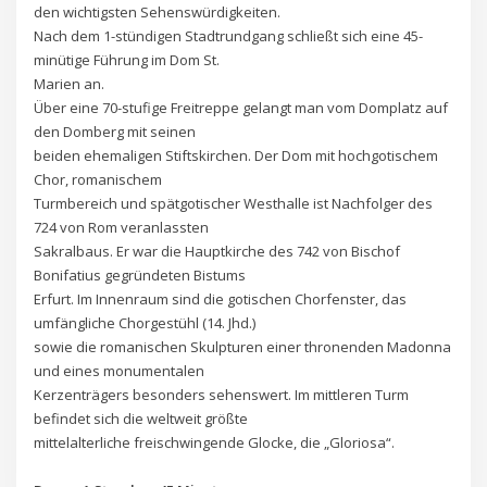
den wichtigsten Sehenswürdigkeiten.
Nach dem 1-stündigen Stadtrundgang schließt sich eine 45-
minütige Führung im Dom St.
Marien an.
Über eine 70-stufige Freitreppe gelangt man vom Domplatz auf
den Domberg mit seinen
beiden ehemaligen Stiftskirchen. Der Dom mit hochgotischem
Chor, romanischem
Turmbereich und spätgotischer Westhalle ist Nachfolger des
724 von Rom veranlassten
Sakralbaus. Er war die Hauptkirche des 742 von Bischof
Bonifatius gegründeten Bistums
Erfurt. Im Innenraum sind die gotischen Chorfenster, das
umfängliche Chorgestühl (14. Jhd.)
sowie die romanischen Skulpturen einer thronenden Madonna
und eines monumentalen
Kerzenträgers besonders sehenswert. Im mittleren Turm
befindet sich die weltweit größte
mittelalterliche freischwingende Glocke, die „Gloriosa“.