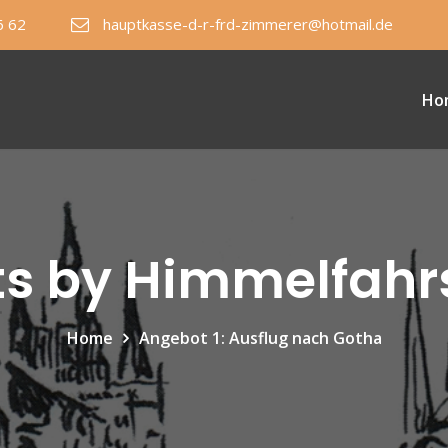
6 62
hauptkasse-d-r-frd-zimmerer@hotmail.de
Ho
ts by Himmelfahr
Home
Angebot 1: Ausflug nach Gotha